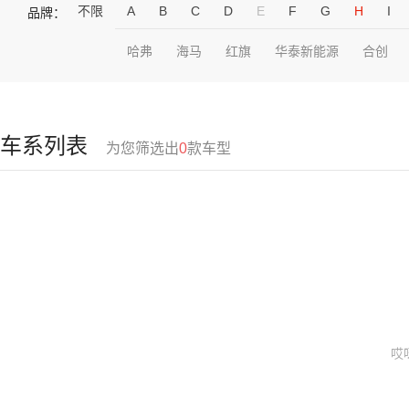
不限
A
B
C
D
E
F
G
H
I
品牌：
哈弗
海马
红旗
华泰新能源
合创
车系列表
为您筛选出
0
款车型
哎