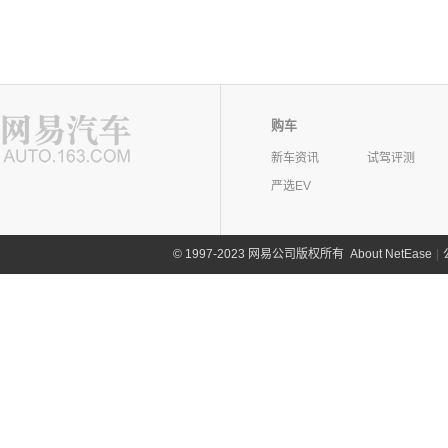
购车
新车资讯
试驾评测
严选EV
©
1997-2023 网易公司版权所有
About NetEase
|