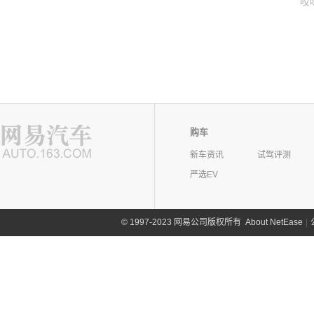
哎
购车
新车资讯
试驾评测
严选EV
©
1997-2023 网易公司版权所有
About NetEase
|