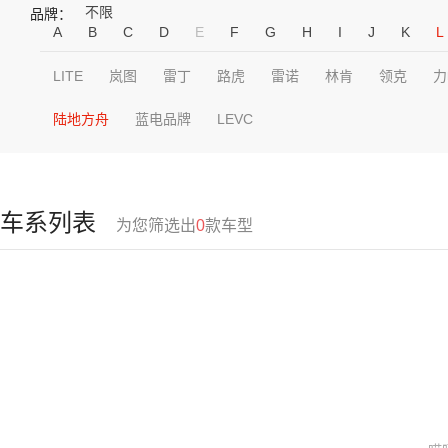
不限
品牌：
A
B
C
D
E
F
G
H
I
J
K
L
LITE
岚图
雷丁
路虎
雷诺
林肯
领克
力
陆地方舟
蓝电品牌
LEVC
车系列表
为您筛选出
0
款车型