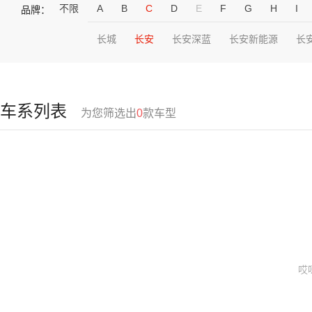
不限
A
B
C
D
E
F
G
H
I
品牌：
长城
长安
长安深蓝
长安新能源
长
车系列表
为您筛选出
0
款车型
哎