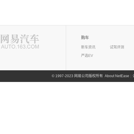
购车
新车资讯
试驾评测
严选EV
©
1997-2023 网易公司版权所有
About NetEase
|