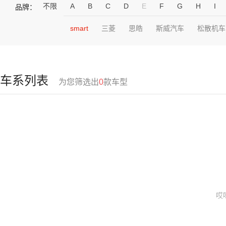
不限
A
B
C
D
E
F
G
H
I
品牌：
smart
三菱
思皓
斯威汽车
松散机车
车系列表
为您筛选出
0
款车型
哎