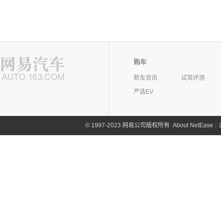
购车
新车资讯
试驾评测
严选EV
©
1997-2023 网易公司版权所有
About NetEase
|