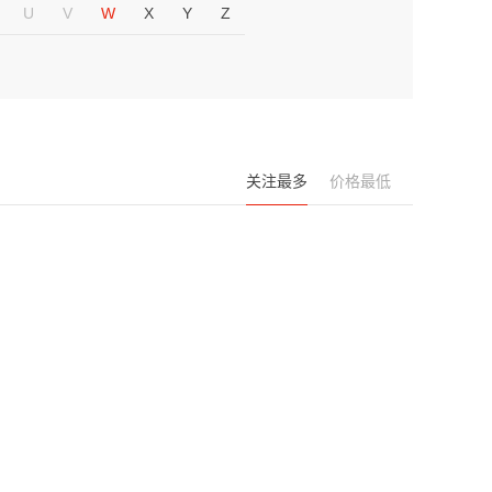
U
V
W
X
Y
Z
关注最多
价格最低