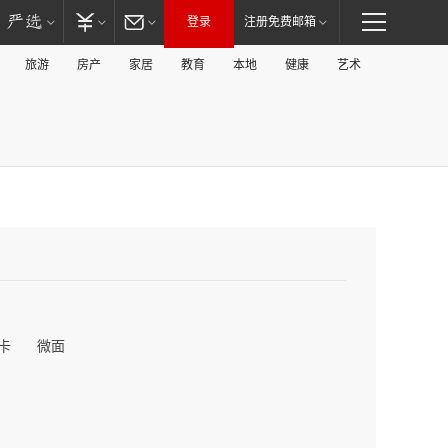
登录
注册免费邮箱
旅游
房产
家居
教育
本地
健康
艺术
卡
微面