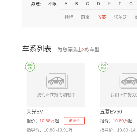
不限
A
B
C
D
E
F
G
品牌：
魏牌
蔚来
五菱
沃尔沃
车系列表
为您筛选出
3
款车型
300
300
KM
KM
荣光EV
五菱EV50
报价：
10.88万
起
报价：
10.80万
起
询底价
指导价：10.88~13.91万
指导价：10.80~14