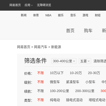
网易首页
应用
无障碍浏览
新闻
体育
NBA
娱乐
音乐
游戏
财经
首页
购车
网易首页
>
网易汽车
> 新能源
筛选条件
300-400公里
×
五菱
×
清除筛
不限
10万以下
10-20万
20-30万
价格：
不限
微型车
紧凑型车
小型车
中
级别：
不限
100-200公里
200-300公里
30
续航：
不限
纯电动
插电式混动
增程式电动
类型：