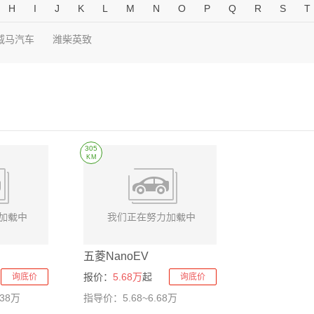
H
I
J
K
L
M
N
O
P
Q
R
S
T
威马汽车
潍柴英致
305
KM
五菱NanoEV
报价：
5.68万
起
询底价
询底价
.38万
指导价：5.68~6.68万