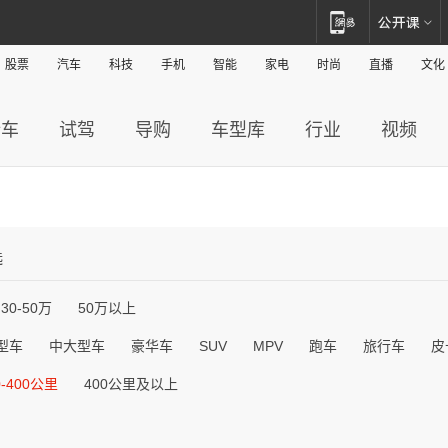
股票
汽车
科技
手机
智能
家电
时尚
直播
文化
新车
试驾
导购
车型库
行业
视频
选
30-50万
50万以上
型车
中大型车
豪华车
SUV
MPV
跑车
旅行车
皮
0-400公里
400公里及以上