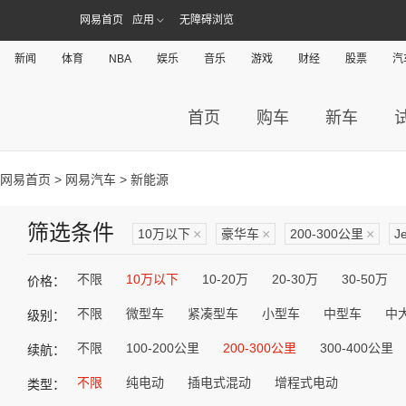
网易首页
应用
无障碍浏览
新闻
体育
NBA
娱乐
音乐
游戏
财经
股票
汽
首页
购车
新车
网易首页
>
网易汽车
> 新能源
筛选条件
10万以下
×
豪华车
×
200-300公里
×
J
不限
10万以下
10-20万
20-30万
30-50万
价格：
不限
微型车
紧凑型车
小型车
中型车
中
级别：
不限
100-200公里
200-300公里
300-400公里
续航：
不限
纯电动
插电式混动
增程式电动
类型：