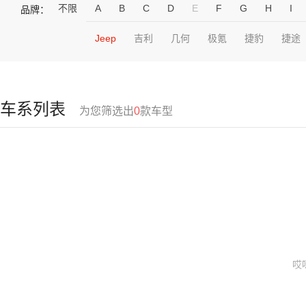
不限
A
B
C
D
E
F
G
H
I
品牌：
Jeep
吉利
几何
极氪
捷豹
捷途
车系列表
为您筛选出
0
款车型
哎