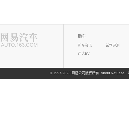
购车
新车资讯
试驾评测
严选EV
©
1997-2023 网易公司版权所有
About NetEase
|