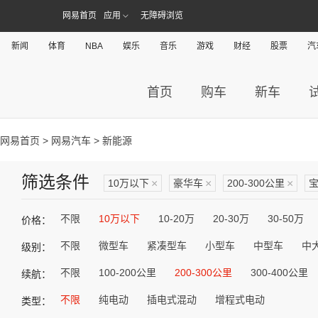
网易首页
应用
无障碍浏览
新闻
体育
NBA
娱乐
音乐
游戏
财经
股票
汽
首页
购车
新车
网易首页
>
网易汽车
> 新能源
筛选条件
10万以下
×
豪华车
×
200-300公里
×
不限
10万以下
10-20万
20-30万
30-50万
价格：
不限
微型车
紧凑型车
小型车
中型车
中
级别：
不限
100-200公里
200-300公里
300-400公里
续航：
不限
纯电动
插电式混动
增程式电动
类型：