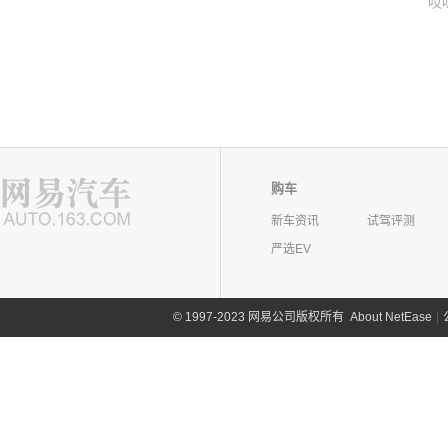
哎
购车
新车资讯
试驾评测
严选EV
©
1997-2023 网易公司版权所有
About NetEase
|