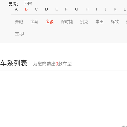
不限
品牌：
A
B
C
D
E
F
G
H
I
J
K
L
奔驰
宝马
宝骏
保时捷
别克
本田
标致
宝马i
车系列表
为您筛选出
0
款车型