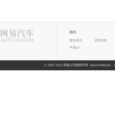
购车
新车资讯
试驾评测
严选EV
©
1997-2023 网易公司版权所有
About NetEase
|