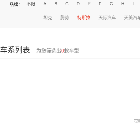
不限
A
B
C
D
E
F
G
H
I
品牌：
坦克
腾势
特斯拉
天际汽车
天美汽
车系列表
为您筛选出
0
款车型
哎