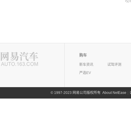
哎
购车
新车资讯
试驾评测
严选EV
©
1997-2023 网易公司版权所有
About NetEase
|