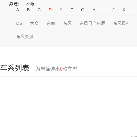
不限
品牌：
A
B
C
D
E
F
G
H
I
J
K
L
DS
大众
东南
东风
东风日产启辰
东风风神
东风奕派
车系列表
为您筛选出
0
款车型