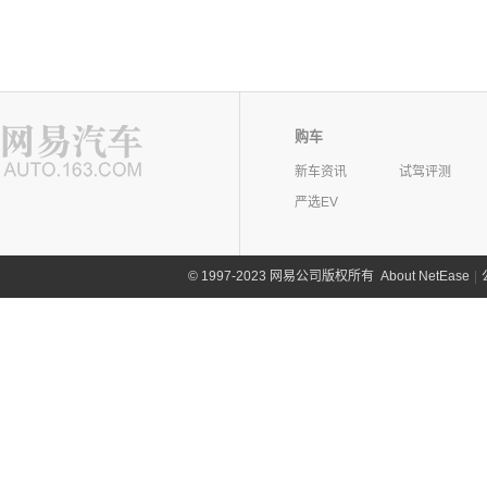
购车
新车资讯
试驾评测
严选EV
©
1997-2023 网易公司版权所有
About NetEase
|