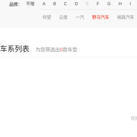
不限
A
B
C
D
E
F
G
H
I
品牌：
仰望
云度
一汽
野马汽车
裕路汽车
车系列表
为您筛选出
0
款车型
哎