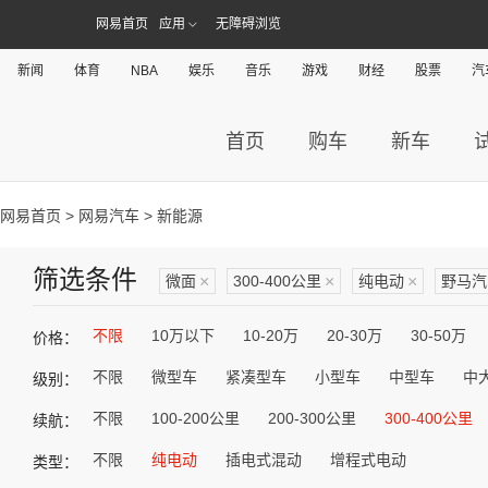
网易首页
应用
无障碍浏览
新闻
体育
NBA
娱乐
音乐
游戏
财经
股票
汽
首页
购车
新车
网易首页
>
网易汽车
> 新能源
筛选条件
微面
×
300-400公里
×
纯电动
×
野马汽
不限
10万以下
10-20万
20-30万
30-50万
价格：
不限
微型车
紧凑型车
小型车
中型车
中
级别：
不限
100-200公里
200-300公里
300-400公里
续航：
不限
纯电动
插电式混动
增程式电动
类型：