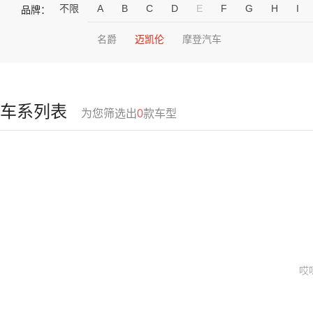
不限
A
B
C
D
E
F
G
H
I
品牌：
名爵
迈凯伦
摩登汽车
车系列表
为您筛选出
0
款车型
哎