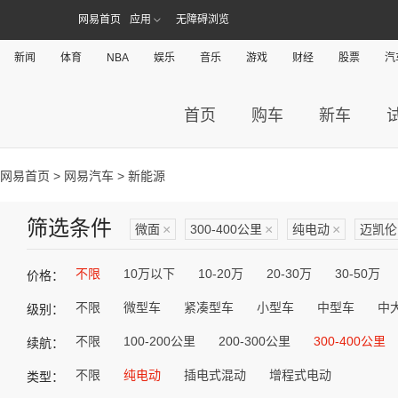
网易首页
应用
无障碍浏览
新闻
体育
NBA
娱乐
音乐
游戏
财经
股票
汽
首页
购车
新车
网易首页
>
网易汽车
> 新能源
筛选条件
微面
×
300-400公里
×
纯电动
×
迈凯伦
不限
10万以下
10-20万
20-30万
30-50万
价格：
不限
微型车
紧凑型车
小型车
中型车
中
级别：
不限
100-200公里
200-300公里
300-400公里
续航：
不限
纯电动
插电式混动
增程式电动
类型：