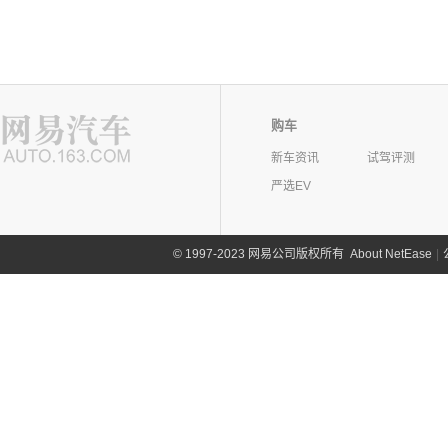
购车
新车资讯
试驾评测
严选EV
©
1997-2023 网易公司版权所有
About NetEase
|