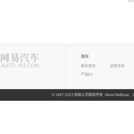
哎
购车
新车资讯
试驾评测
严选EV
©
1997-2023 网易公司版权所有
About NetEase
|