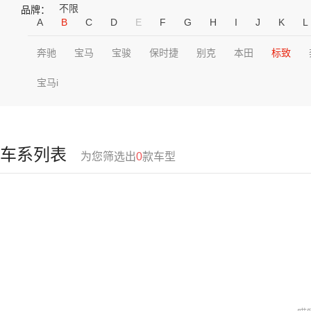
不限
品牌：
A
B
C
D
E
F
G
H
I
J
K
L
奔驰
宝马
宝骏
保时捷
别克
本田
标致
宝马i
车系列表
为您筛选出
0
款车型