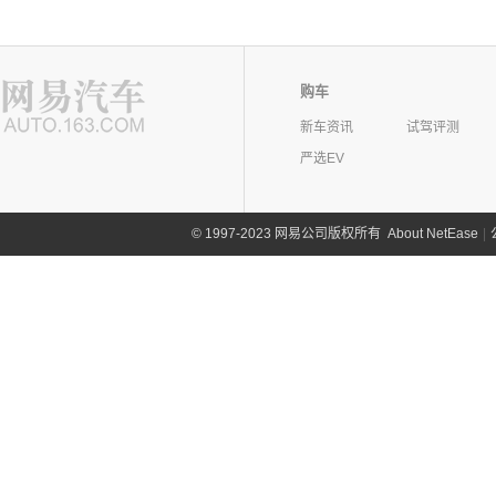
购车
新车资讯
试驾评测
严选EV
©
1997-2023 网易公司版权所有
About NetEase
|