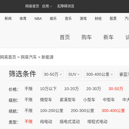
网易首页
应用
无障碍浏览
新闻
体育
NBA
娱乐
音乐
游戏
财经
股票
汽
首页
购车
新车
网易首页
>
网易汽车
> 新能源
筛选条件
30-50万
×
SUV
×
300-400公里
×
睿蓝
不限
10万以下
10-20万
20-30万
30-50万
价格：
不限
微型车
紧凑型车
小型车
中型车
中
级别：
不限
100-200公里
200-300公里
300-400公里
续航：
不限
纯电动
插电式混动
增程式电动
类型：