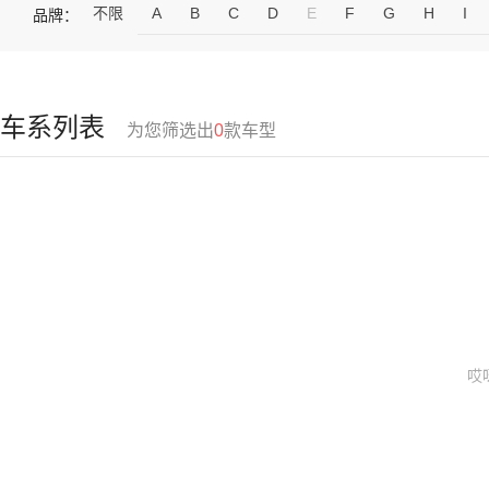
不限
A
B
C
D
E
F
G
H
I
品牌：
车系列表
为您筛选出
0
款车型
哎