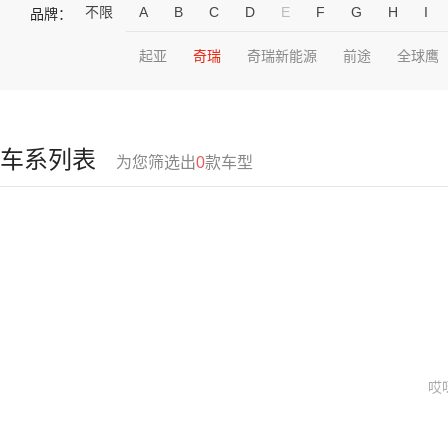
不限
A
B
C
D
E
F
G
H
I
品牌：
起亚
奇瑞
奇瑞新能源
前途
全球鹰
车系列表
为您筛选出
0
款车型
哎