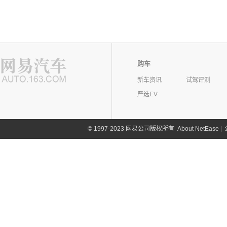
购车
新车资讯
试驾评测
严选EV
©
1997-2023 网易公司版权所有
About NetEase
|