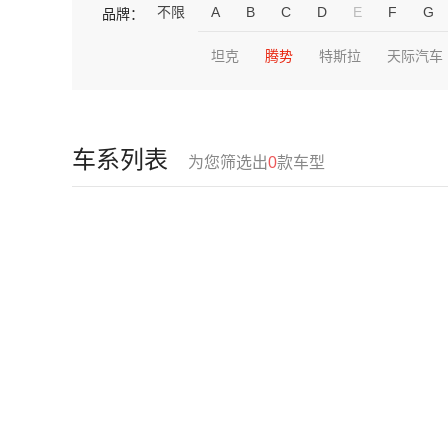
不限
A
B
C
D
E
F
G
品牌：
坦克
腾势
特斯拉
天际汽车
车系列表
为您筛选出
0
款车型