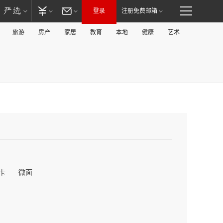
登录
注册免费邮箱
旅游
房产
家居
教育
本地
健康
艺术
卡
微面