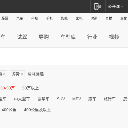
股票
汽车
科技
手机
智能
家电
时尚
直播
文化
新车
试驾
导购
车型库
行业
视频
动
×
腾势
×
清除筛选
30-50万
50万以上
型车
中大型车
豪华车
SUV
MPV
跑车
旅行车
皮
0-400公里
400公里及以上