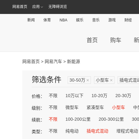
网易首页
应用
无障碍浏览
新闻
体育
NBA
娱乐
音乐
游戏
财经
首页
购车
网易首页
>
网易汽车
> 新能源
筛选条件
30-50万
×
小型车
×
插电式混
不限
10万以下
10-20万
20-30万
价格：
不限
微型车
紧凑型车
小型车
中
级别：
不限
100-200公里
200-300公里
30
续航：
不限
纯电动
插电式混动
增程式电动
类型：