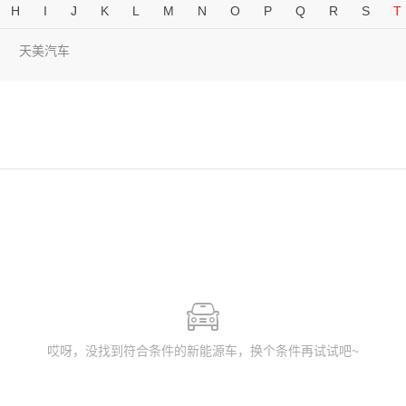
H
I
J
K
L
M
N
O
P
Q
R
S
T
天美汽车
哎呀，没找到符合条件的新能源车，换个条件再试试吧~