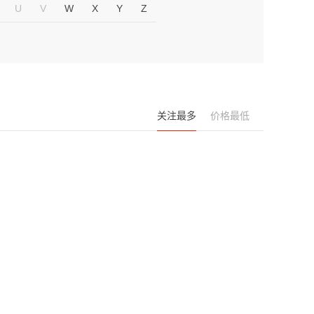
U
V
W
X
Y
Z
关注最多
价格最低