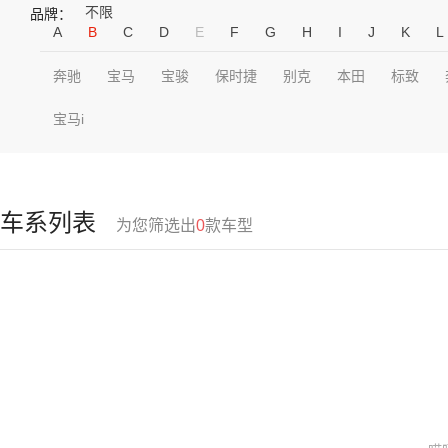
不限
品牌：
A
B
C
D
E
F
G
H
I
J
K
L
奔驰
宝马
宝骏
保时捷
别克
本田
标致
宝马i
车系列表
为您筛选出
0
款车型