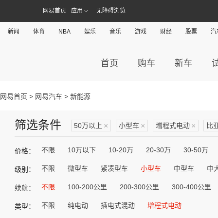
网易首页
应用
无障碍浏览
新闻
体育
NBA
娱乐
音乐
游戏
财经
股票
汽
首页
购车
新车
网易首页
>
网易汽车
> 新能源
筛选条件
50万以上
×
小型车
×
增程式电动
×
比
不限
10万以下
10-20万
20-30万
30-50万
价格：
不限
微型车
紧凑型车
小型车
中型车
中
级别：
不限
100-200公里
200-300公里
300-400公里
续航：
不限
纯电动
插电式混动
增程式电动
类型：