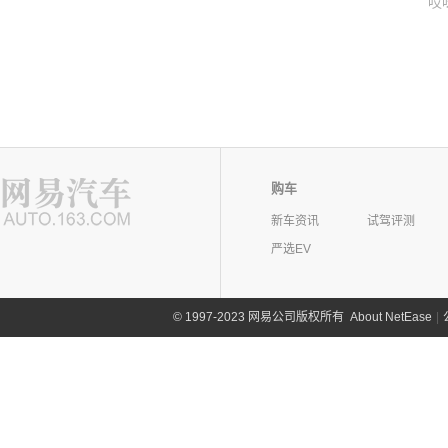
哎
购车
新车资讯
试驾评测
严选EV
©
1997-2023 网易公司版权所有
About NetEase
|