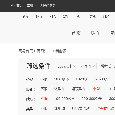
网易首页
应用
无障碍浏览
新闻
体育
NBA
娱乐
音乐
游戏
财经
首页
购车
网易首页
>
网易汽车
> 新能源
筛选条件
50万以上
×
小型车
×
增程式电
不限
10万以下
10-20万
20-30万
价格：
不限
微型车
紧凑型车
小型车
中
级别：
不限
100-200公里
200-300公里
30
续航：
不限
纯电动
插电式混动
增程式电动
类型：