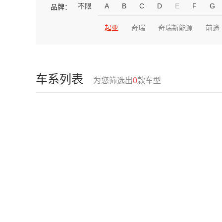
不限
A
B
C
D
E
F
G
品牌：
起亚
奇瑞
奇瑞新能源
前途
车系列表
为您筛选出
0
款车型