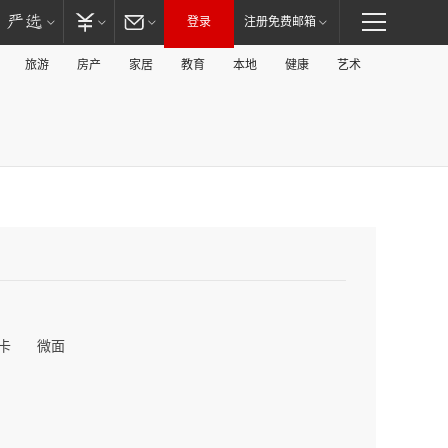
登录
注册免费邮箱
旅游
房产
家居
教育
本地
健康
艺术
卡
微面