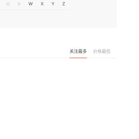
U
V
W
X
Y
Z
关注最多
价格最低