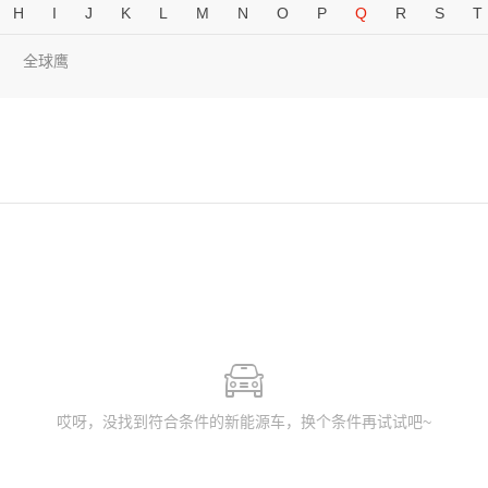
H
I
J
K
L
M
N
O
P
Q
R
S
T
全球鹰
哎呀，没找到符合条件的新能源车，换个条件再试试吧~