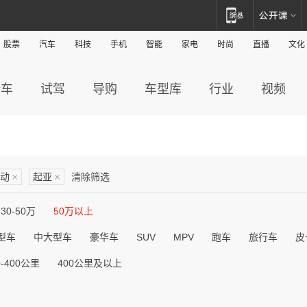
股票
汽车
科技
手机
智能
家电
时尚
直播
文化
新车
试驾
导购
车型库
行业
视频
动
×
起亚
×
清除筛选
30-50万
50万以上
型车
中大型车
豪华车
SUV
MPV
跑车
旅行车
皮
0-400公里
400公里及以上