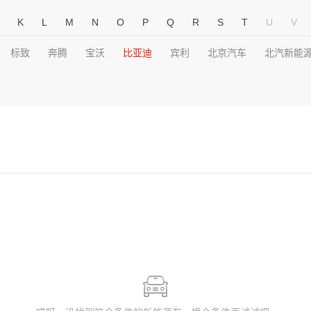
K
L
M
N
O
P
Q
R
S
T
U
V
标致
奔腾
宝沃
比亚迪
宾利
北京汽车
北汽新能