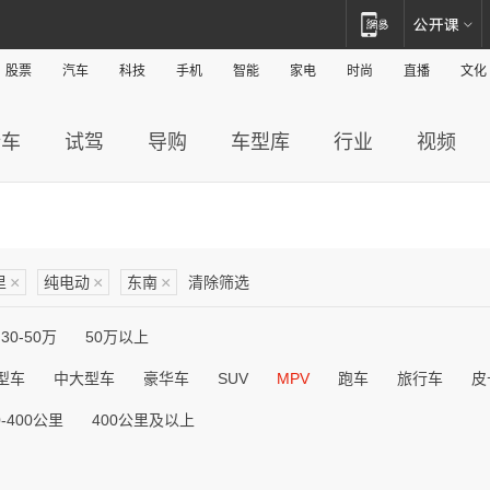
股票
汽车
科技
手机
智能
家电
时尚
直播
文化
新车
试驾
导购
车型库
行业
视频
里
×
纯电动
×
东南
×
清除筛选
30-50万
50万以上
型车
中大型车
豪华车
SUV
MPV
跑车
旅行车
皮
0-400公里
400公里及以上