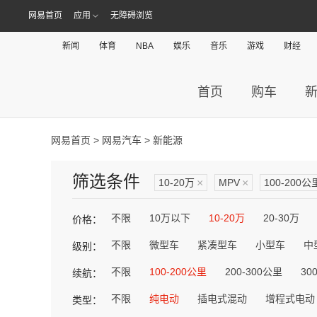
网易首页
应用
无障碍浏览
新闻
体育
NBA
娱乐
音乐
游戏
财经
首页
购车
网易首页
>
网易汽车
> 新能源
筛选条件
10-20万
×
MPV
×
100-200公
不限
10万以下
10-20万
20-30万
价格：
不限
微型车
紧凑型车
小型车
中
级别：
不限
100-200公里
200-300公里
30
续航：
不限
纯电动
插电式混动
增程式电动
类型：