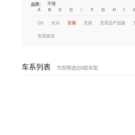
不限
品牌：
A
B
C
D
E
F
G
H
I
J
DS
大众
东南
东风
东风日产启辰
东风奕派
车系列表
为您筛选出
0
款车型