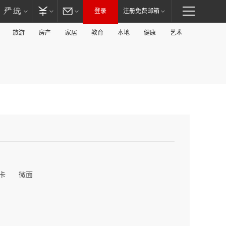
登录
注册免费邮箱
旅游
房产
家居
教育
本地
健康
艺术
卡
微面