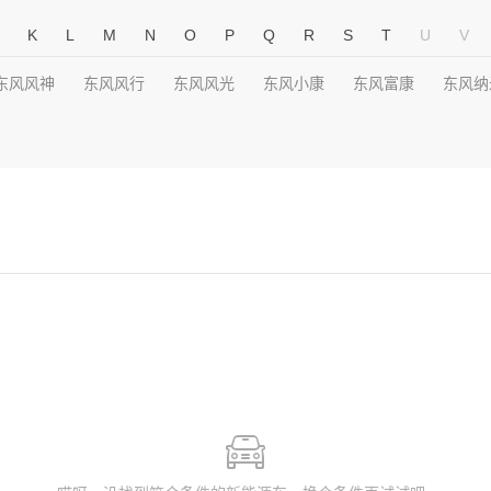
K
L
M
N
O
P
Q
R
S
T
U
V
东风风神
东风风行
东风风光
东风小康
东风富康
东风纳