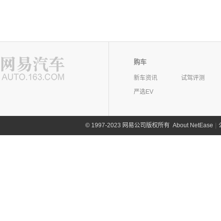
购车
新车资讯
试驾评测
严选EV
©
1997-2023 网易公司版权所有
About NetEase
|