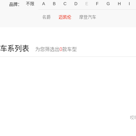
不限
A
B
C
D
E
F
G
H
I
品牌：
名爵
迈凯伦
摩登汽车
车系列表
为您筛选出
0
款车型
哎