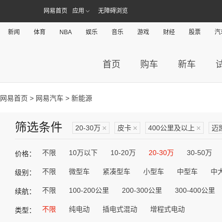
网易首页
应用
无障碍浏览
新闻
体育
NBA
娱乐
音乐
游戏
财经
股票
汽
首页
购车
新车
网易首页
>
网易汽车
> 新能源
筛选条件
20-30万
×
皮卡
×
400公里及以上
×
迈
不限
10万以下
10-20万
20-30万
30-50万
价格：
不限
微型车
紧凑型车
小型车
中型车
中
级别：
不限
100-200公里
200-300公里
300-400公里
续航：
不限
纯电动
插电式混动
增程式电动
类型：