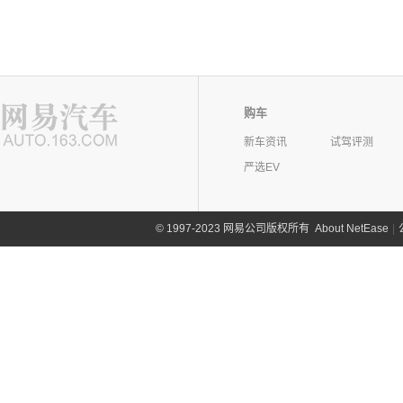
购车
新车资讯
试驾评测
严选EV
©
1997-2023 网易公司版权所有
About NetEase
|