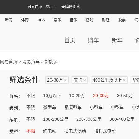
网易首页
应用
无障碍浏览
新闻
体育
NBA
娱乐
音乐
游戏
财经
股票
汽
首页
购车
新车
网易首页
>
网易汽车
> 新能源
筛选条件
20-30万
×
皮卡
×
400公里及以上
×
华
不限
10万以下
10-20万
20-30万
30-50万
价格：
不限
微型车
紧凑型车
小型车
中型车
中
级别：
不限
100-200公里
200-300公里
300-400公里
续航：
不限
纯电动
插电式混动
增程式电动
类型：