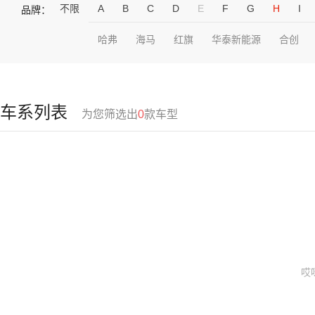
不限
A
B
C
D
E
F
G
H
I
品牌：
哈弗
海马
红旗
华泰新能源
合创
车系列表
为您筛选出
0
款车型
哎