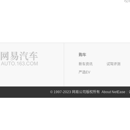
哎
购车
新车资讯
试驾评测
严选EV
©
1997-2023 网易公司版权所有
About NetEase
|