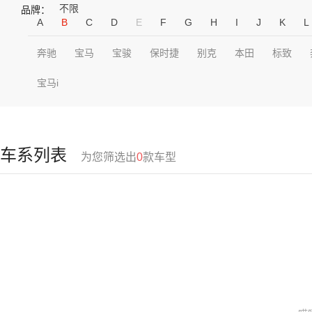
不限
品牌：
A
B
C
D
E
F
G
H
I
J
K
L
奔驰
宝马
宝骏
保时捷
别克
本田
标致
宝马i
车系列表
为您筛选出
0
款车型