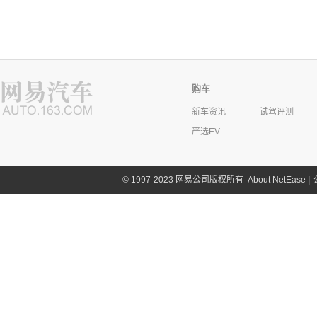
购车
新车资讯
试驾评测
严选EV
©
1997-2023 网易公司版权所有
About NetEase
|