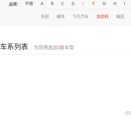
不限
A
B
C
D
E
F
G
H
I
品牌：
丰田
福特
飞凡汽车
法拉利
福田
车系列表
为您筛选出
0
款车型
哎