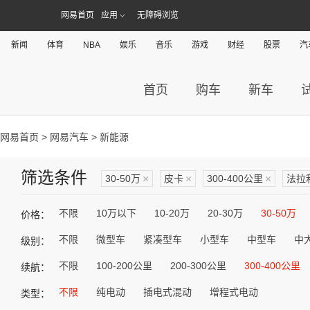
网易首页
应用
无障碍浏览
新闻
体育
NBA
娱乐
音乐
游戏
财经
股票
汽
首页
购车
新车
网易首页
>
网易汽车
> 新能源
筛选条件
30-50万
×
皮卡
×
300-400公里
×
法拉
不限
10万以下
10-20万
20-30万
30-50万
价格：
不限
微型车
紧凑型车
小型车
中型车
中
级别：
不限
100-200公里
200-300公里
300-400公里
续航：
不限
纯电动
插电式混动
增程式电动
类型：