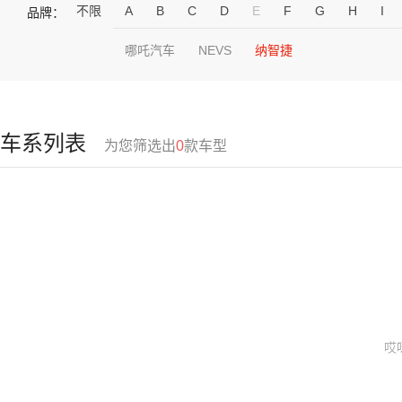
不限
A
B
C
D
E
F
G
H
I
品牌：
哪吒汽车
NEVS
纳智捷
车系列表
为您筛选出
0
款车型
哎