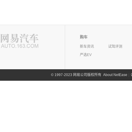
购车
新车资讯
试驾评测
严选EV
©
1997-2023 网易公司版权所有
About NetEase
|