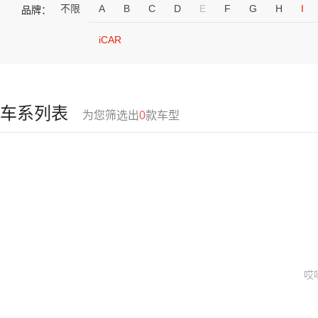
不限
A
B
C
D
E
F
G
H
I
品牌：
iCAR
车系列表
为您筛选出
0
款车型
哎