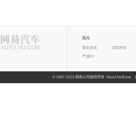
购车
新车资讯
试驾评测
严选EV
©
1997-2023 网易公司版权所有
About NetEase
|