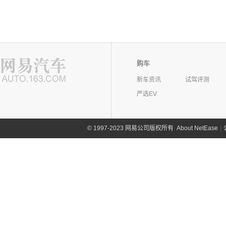
购车
新车资讯
试驾评测
严选EV
©
1997-2023 网易公司版权所有
About NetEase
|