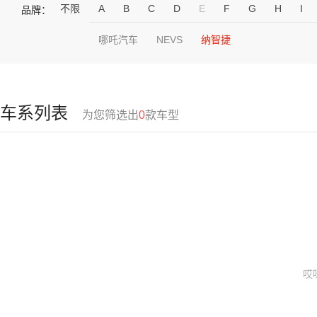
不限
A
B
C
D
E
F
G
H
I
品牌：
哪吒汽车
NEVS
纳智捷
车系列表
为您筛选出
0
款车型
哎