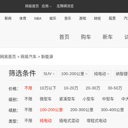
网易首页
应用
无障碍浏览
新闻
体育
NBA
娱乐
音乐
游戏
财经
股票
汽
首页
购车
新车
网易首页
>
网易汽车
> 新能源
筛选条件
SUV
×
100-200公里
×
纯电动
×
纳智捷
不限
10万以下
10-20万
20-30万
30-50万
价格：
不限
微型车
紧凑型车
小型车
中型车
中
级别：
不限
100-200公里
200-300公里
300-400公里
续航：
不限
纯电动
插电式混动
增程式电动
类型：