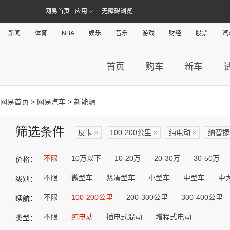
网易首页
应用
无障碍浏览
新闻
体育
NBA
娱乐
音乐
游戏
财经
股票
汽
首页
购车
新车
网易首页
>
网易汽车
> 新能源
筛选条件
皮卡
×
100-200公里
×
纯电动
×
纳智捷
不限
10万以下
10-20万
20-30万
30-50万
价格：
不限
微型车
紧凑型车
小型车
中型车
中
级别：
不限
100-200公里
200-300公里
300-400公里
续航：
不限
纯电动
插电式混动
增程式电动
类型：