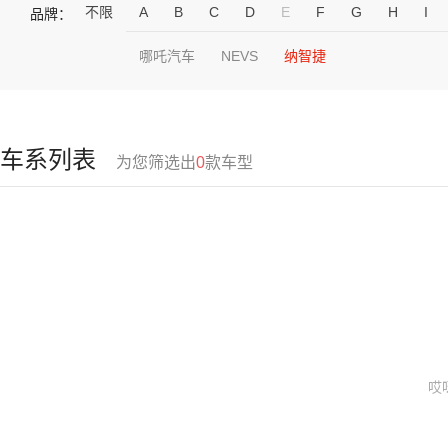
不限
A
B
C
D
E
F
G
H
I
品牌：
哪吒汽车
NEVS
纳智捷
车系列表
为您筛选出
0
款车型
哎