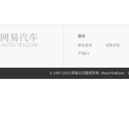
购车
新车资讯
试驾评测
严选EV
©
1997-2023 网易公司版权所有
About NetEase
|