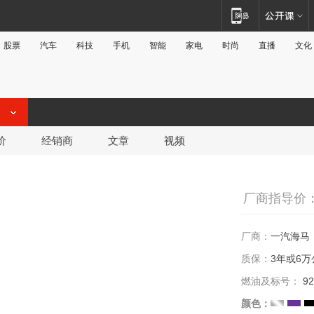
股票
汽车
科技
手机
智能
家电
时尚
直播
文化
价
经销商
文章
视频
厂商指导价：7
厂商：
一汽海马
质保：
3年或6万
燃油及标号：
92
颜色：