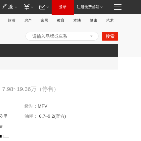
登录
注册免费邮箱
旅游
房产
家居
教育
本地
健康
艺术
搜索
打
.98~19.36万（停售）
级别：
MPV
公里
油耗：
6.7~9.2(官方)
#
开/