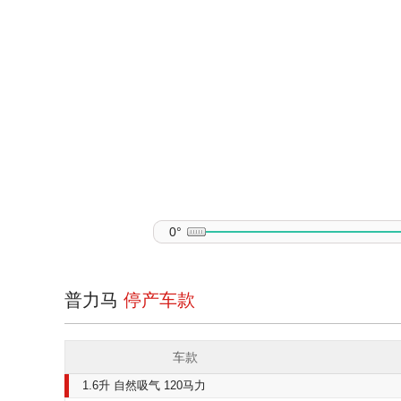
0°
普力马
停产车款
车款
1.6升 自然吸气 120马力