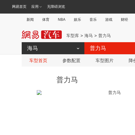
网易首页
应用
无障碍浏览
新闻
体育
NBA
娱乐
音乐
游戏
财经
车型库
海马
普力马
海马
普力马
车型首页
参数配置
车型图片
降
普力马