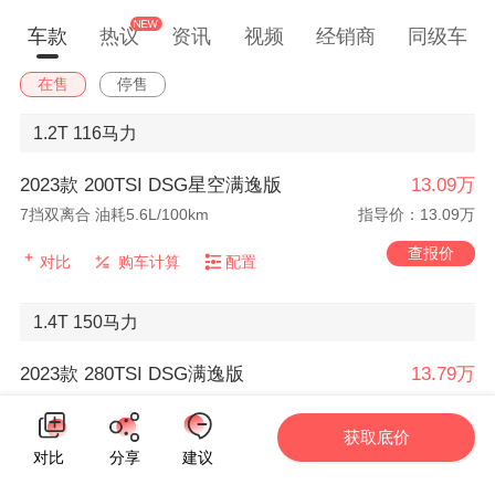
车款
热议
资讯
视频
经销商
同级车
在售
停售
1.2T
116马力
2023款 200TSI DSG星空满逸版
13.09万
7挡双离合 油耗5.6L/100km
指导价：13.09万
查报价
对比
购车计算
配置
1.4T
150马力
2023款 280TSI DSG满逸版
13.79万
7挡双离合 油耗5.78L/100km
指导价：13.79万
获取底价
查报价
对比
购车计算
配置
对比
分享
建议