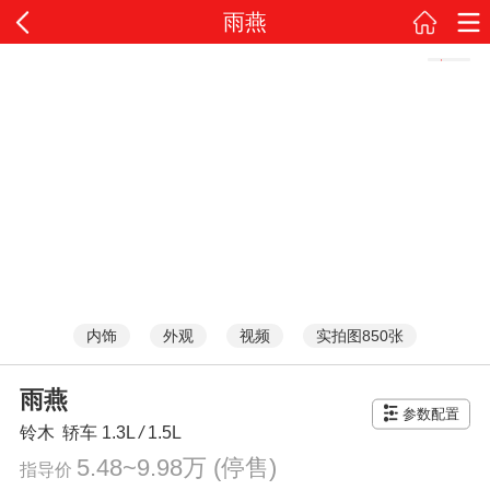
雨燕
内饰
外观
视频
实拍图850张
雨燕
参数配置
铃木
轿车
1.3L
/
1.5L
5.48~9.98万
(停售)
指导价