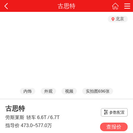
古思特
北京
内饰
外观
视频
实拍图696张
古思特
参数配置
劳斯莱斯
轿车
6.6T
/
6.7T
指导价
473.0~577.0万
查报价