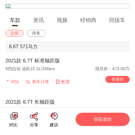
车款
资讯
视频
经销商
同级车
在售
停售
6.6T
571马力
2021款 6.7T 标准轴距版
8挡自动 油耗15.2L/100km
指导价：473.00万
查报价
对比
购车计算
配置
2021款 6.7T 长轴距版
8挡自动 油耗L/100km
指导价：547.00万
获取底价
查报价
对比
购车计算
配置
对比
分享
建议