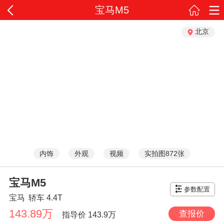
宝马M5
北京
内饰
外观
视频
实拍图872张
宝马M5
参数配置
宝马
轿车
4.4T
143.89万
查报价
指导价
143.9万