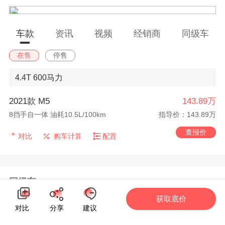
车款
资讯
视频
经销商
同级车
在售
停售
4.4T
600马力
2021款 M5
143.89万
8挡手自一体 油耗10.5L/100km
指导价：143.89万
查报价
对比
购车计算
配置
同级车
获取底价
对比
分享
建议