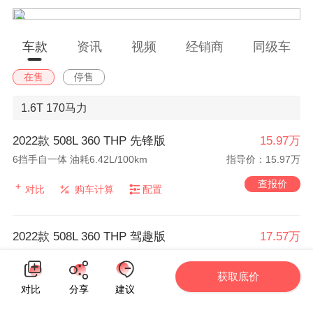
车款
资讯
视频
经销商
同级车
在售
停售
1.6T
170马力
2022款 508L 360 THP 先锋版
15.97万
6挡手自一体 油耗6.42L/100km
指导价：15.97万
查报价
对比
购车计算
配置
2022款 508L 360 THP 驾趣版
17.57万
6挡手自一体 油耗6.49L/100km
指导价：17.57万
获取底价
查报价
对比
购车计算
配置
对比
分享
建议