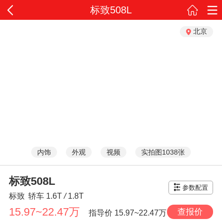
标致508L
北京
内饰
外观
视频
实拍图1038张
标致508L
参数配置
标致
轿车
1.6T
/
1.8T
15.97~22.47万
查报价
指导价
15.97~22.47万