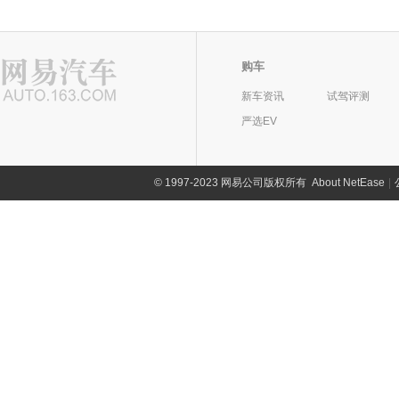
购车
新车资讯
试驾评测
严选EV
©
1997-2023 网易公司版权所有
About NetEase
|