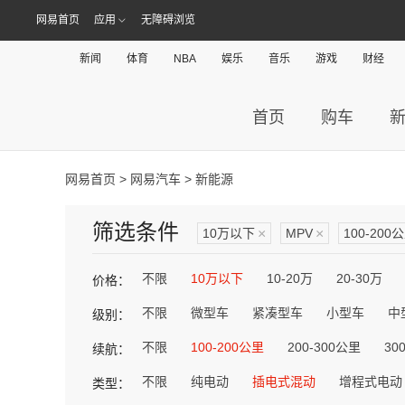
网易首页
应用
无障碍浏览
新闻
体育
NBA
娱乐
音乐
游戏
财经
首页
购车
网易首页
>
网易汽车
> 新能源
筛选条件
10万以下
×
MPV
×
100-200
不限
10万以下
10-20万
20-30万
价格：
不限
微型车
紧凑型车
小型车
中
级别：
不限
100-200公里
200-300公里
30
续航：
不限
纯电动
插电式混动
增程式电动
类型：