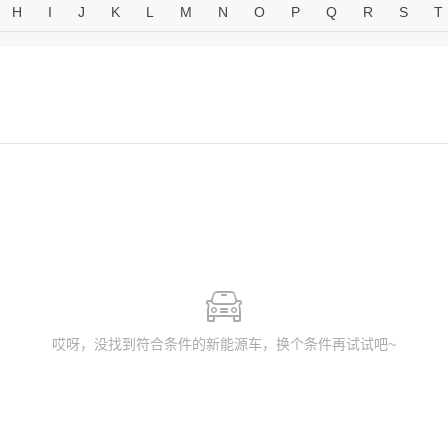
H
I
J
K
L
M
N
O
P
Q
R
S
T
哎呀，没找到符合条件的新能源车，换个条件再试试吧~