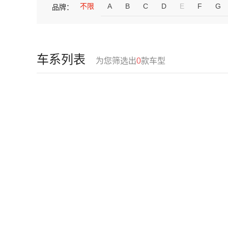
不限
A
B
C
D
E
F
G
品牌：
车系列表
为您筛选出
0
款车型