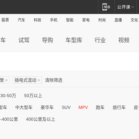
股票
汽车
科技
手机
智能
家电
时尚
直播
文化
新车
试驾
导购
车型库
行业
视频
公里
×
插电式混动
×
清除筛选
30-50万
50万以上
型车
中大型车
豪华车
SUV
MPV
跑车
旅行车
皮
0-400公里
400公里及以上