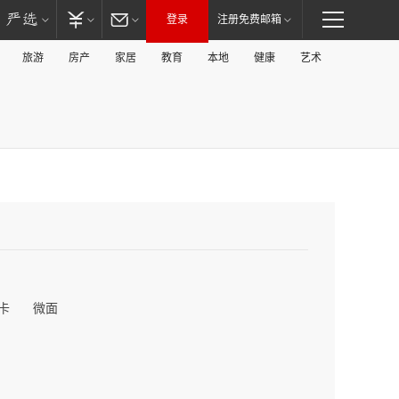
登录
注册免费邮箱
旅游
房产
家居
教育
本地
健康
艺术
卡
微面