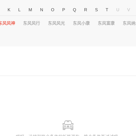
K
L
M
N
O
P
Q
R
S
T
U
V
东风风神
东风风行
东风风光
东风小康
东风富康
东风纳