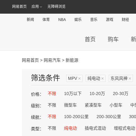
网易首页
应用
无障碍浏览
新闻
体育
NBA
娱乐
音乐
游戏
财经
首页
购车
网易首页
>
网易汽车
> 新能源
筛选条件
MPV
×
纯电动
×
东风风神
×
不限
10万以下
10-20万
20-30万
价格：
不限
微型车
紧凑型车
小型车
中
级别：
不限
100-200公里
200-300公里
30
续航：
不限
纯电动
插电式混动
增程式电动
类型：