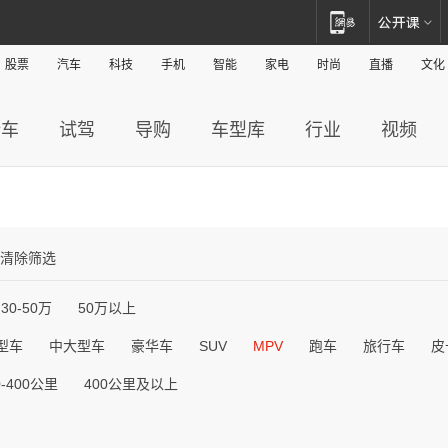
股票
汽车
科技
手机
智能
家电
时尚
直播
文化
新车
试驾
导购
车型库
行业
视频
清除筛选
30-50万
50万以上
型车
中大型车
豪华车
SUV
MPV
跑车
旅行车
皮
0-400公里
400公里及以上