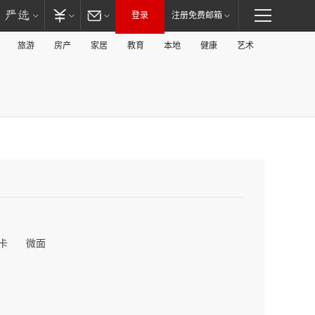
登录
注册免费邮箱
旅游
房产
家居
教育
本地
健康
艺术
卡
微面