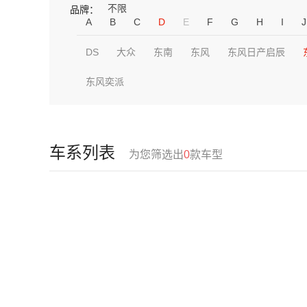
不限
品牌：
A
B
C
D
E
F
G
H
I
J
DS
大众
东南
东风
东风日产启辰
东风奕派
车系列表
为您筛选出
0
款车型