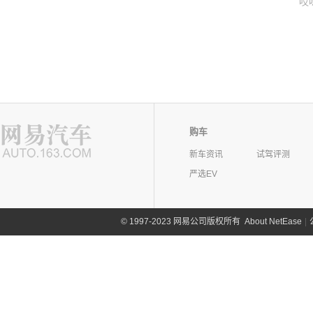
哎
购车
新车资讯
试驾评测
严选EV
©
1997-2023 网易公司版权所有
About NetEase
|