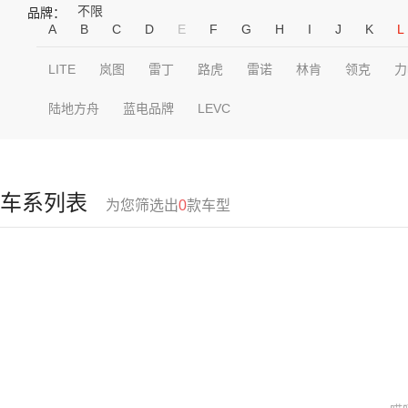
不限
品牌：
A
B
C
D
E
F
G
H
I
J
K
L
LITE
岚图
雷丁
路虎
雷诺
林肯
领克
力
陆地方舟
蓝电品牌
LEVC
车系列表
为您筛选出
0
款车型