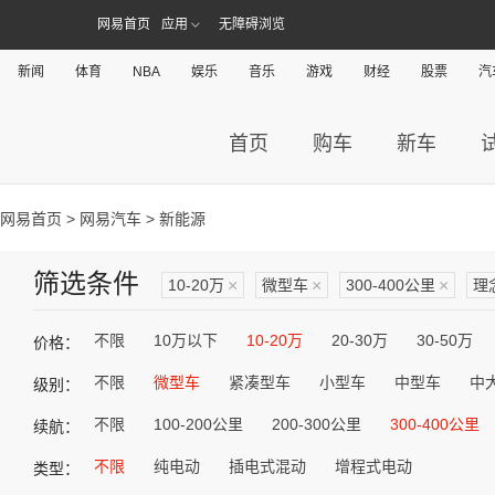
网易首页
应用
无障碍浏览
新闻
体育
NBA
娱乐
音乐
游戏
财经
股票
汽
首页
购车
新车
网易首页
>
网易汽车
> 新能源
筛选条件
10-20万
×
微型车
×
300-400公里
×
理
不限
10万以下
10-20万
20-30万
30-50万
价格：
不限
微型车
紧凑型车
小型车
中型车
中
级别：
不限
100-200公里
200-300公里
300-400公里
续航：
不限
纯电动
插电式混动
增程式电动
类型：