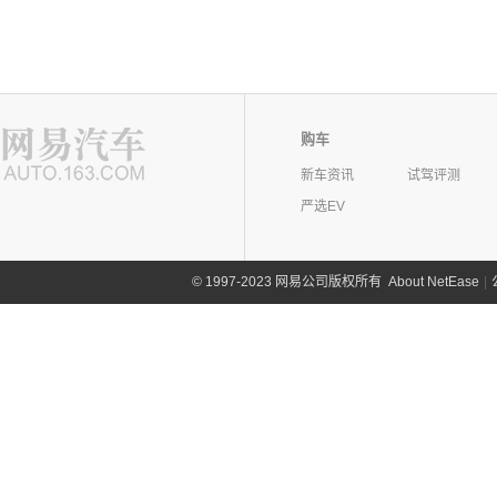
购车
新车资讯
试驾评测
严选EV
©
1997-2023 网易公司版权所有
About NetEase
|