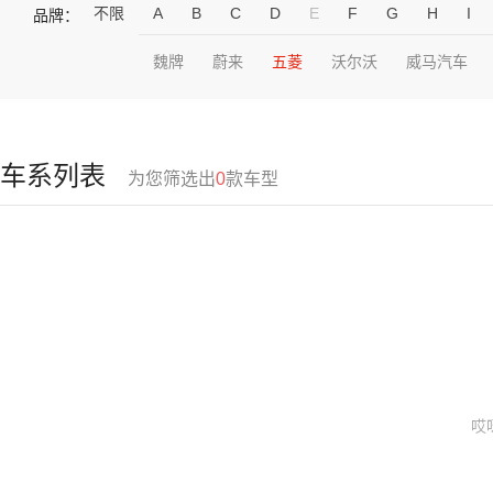
不限
A
B
C
D
E
F
G
H
I
品牌：
魏牌
蔚来
五菱
沃尔沃
威马汽车
车系列表
为您筛选出
0
款车型
哎