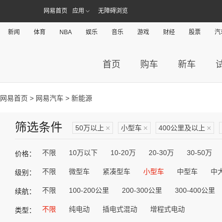
网易首页
应用
无障碍浏览
新闻
体育
NBA
娱乐
音乐
游戏
财经
股票
汽
首页
购车
新车
网易首页
>
网易汽车
> 新能源
筛选条件
50万以上
×
小型车
×
400公里及以上
×
不限
10万以下
10-20万
20-30万
30-50万
价格：
不限
微型车
紧凑型车
小型车
中型车
中
级别：
不限
100-200公里
200-300公里
300-400公里
续航：
不限
纯电动
插电式混动
增程式电动
类型：