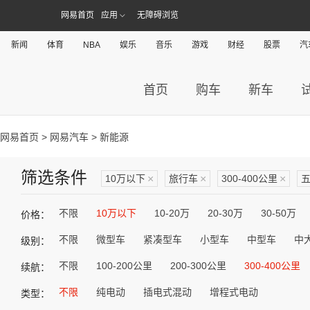
网易首页
应用
无障碍浏览
新闻
体育
NBA
娱乐
音乐
游戏
财经
股票
汽
首页
购车
新车
网易首页
>
网易汽车
> 新能源
筛选条件
10万以下
×
旅行车
×
300-400公里
×
不限
10万以下
10-20万
20-30万
30-50万
价格：
不限
微型车
紧凑型车
小型车
中型车
中
级别：
不限
100-200公里
200-300公里
300-400公里
续航：
不限
纯电动
插电式混动
增程式电动
类型：