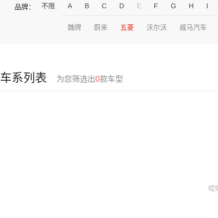
不限
A
B
C
D
E
F
G
H
I
品牌：
魏牌
蔚来
五菱
沃尔沃
威马汽车
车系列表
为您筛选出
0
款车型
哎