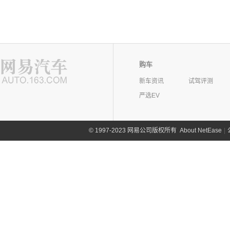
购车
新车资讯
试驾评测
严选EV
©
1997-2023 网易公司版权所有
About NetEase
|