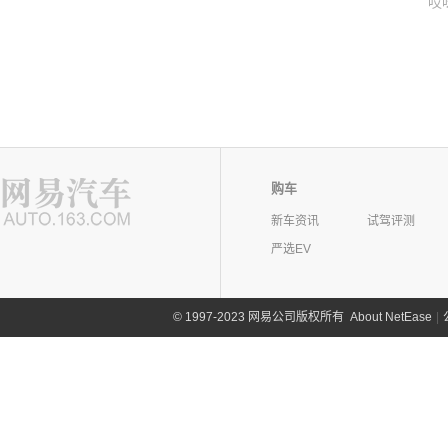
哎
购车
新车资讯
试驾评测
严选EV
©
1997-2023 网易公司版权所有
About NetEase
|