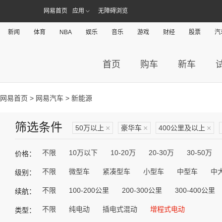
网易首页
应用
无障碍浏览
新闻
体育
NBA
娱乐
音乐
游戏
财经
股票
汽
首页
购车
新车
网易首页
>
网易汽车
> 新能源
筛选条件
50万以上
×
豪华车
×
400公里及以上
×
不限
10万以下
10-20万
20-30万
30-50万
价格：
不限
微型车
紧凑型车
小型车
中型车
中
级别：
不限
100-200公里
200-300公里
300-400公里
续航：
不限
纯电动
插电式混动
增程式电动
类型：