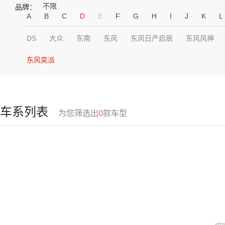
不限
品牌：
A
B
C
D
E
F
G
H
I
J
K
L
DS
大众
东南
东风
东风日产启辰
东风风神
东风奕派
车系列表
为您筛选出
0
款车型