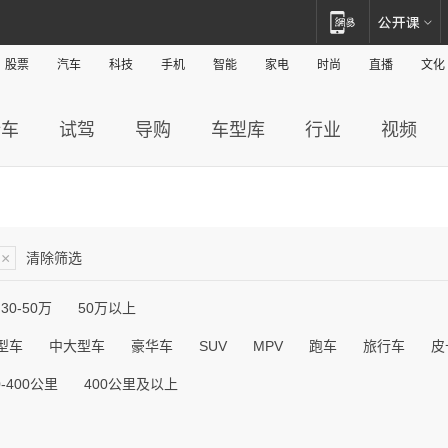
股票
汽车
科技
手机
智能
家电
时尚
直播
文化
新车
试驾
导购
车型库
行业
视频
×
清除筛选
30-50万
50万以上
型车
中大型车
豪华车
SUV
MPV
跑车
旅行车
皮
0-400公里
400公里及以上