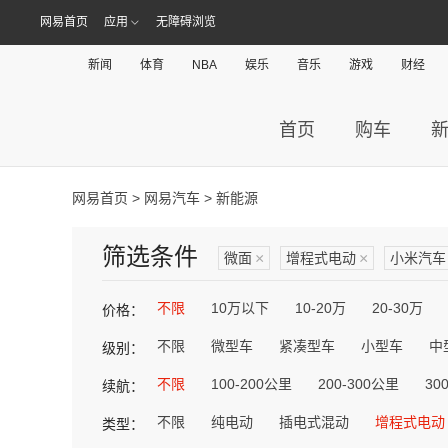
网易首页
应用
无障碍浏览
新闻
体育
NBA
娱乐
音乐
游戏
财经
首页
购车
网易首页
>
网易汽车
> 新能源
筛选条件
微面
×
增程式电动
×
小米汽车
不限
10万以下
10-20万
20-30万
价格：
不限
微型车
紧凑型车
小型车
中
级别：
不限
100-200公里
200-300公里
30
续航：
不限
纯电动
插电式混动
增程式电动
类型：