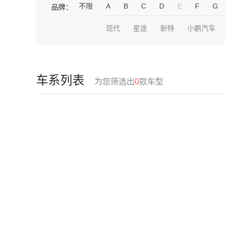
不限
A
B
C
D
E
F
G
品牌：
现代
星途
新特
小鹏汽车
车系列表
为您筛选出
0
款车型