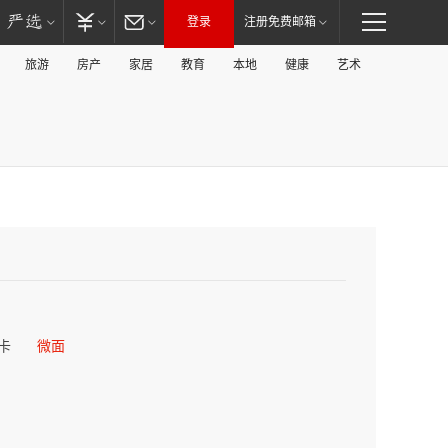
登录
注册免费邮箱
旅游
房产
家居
教育
本地
健康
艺术
卡
微面