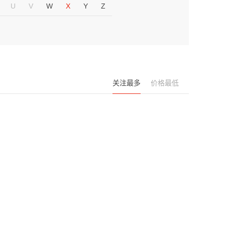
U
V
W
X
Y
Z
关注最多
价格最低