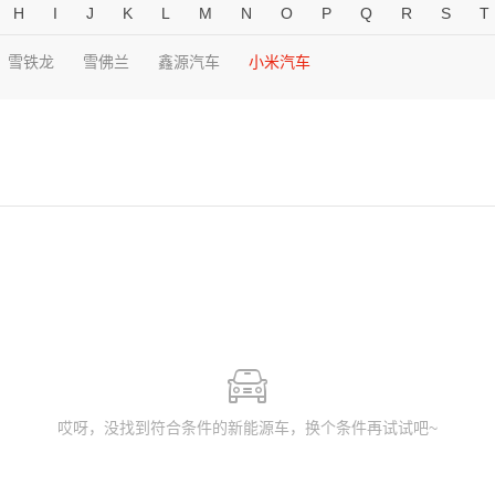
H
I
J
K
L
M
N
O
P
Q
R
S
T
雪铁龙
雪佛兰
鑫源汽车
小米汽车
哎呀，没找到符合条件的新能源车，换个条件再试试吧~