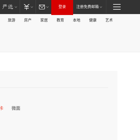
登录
注册免费邮箱
旅游
房产
家居
教育
本地
健康
艺术
卡
微面