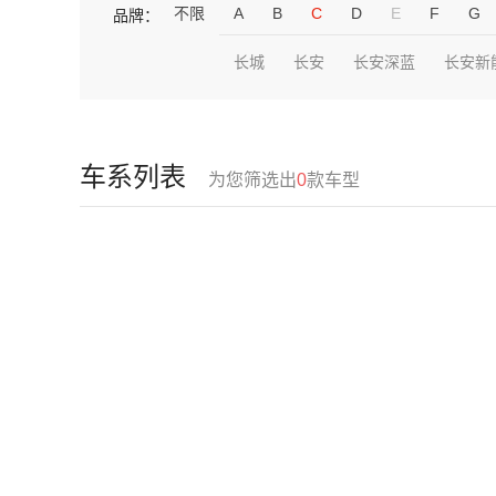
不限
A
B
C
D
E
F
G
品牌：
长城
长安
长安深蓝
长安新
车系列表
为您筛选出
0
款车型