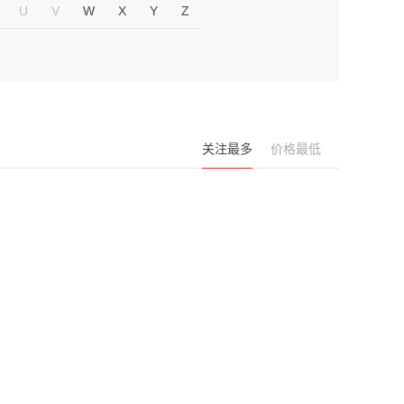
U
V
W
X
Y
Z
关注最多
价格最低