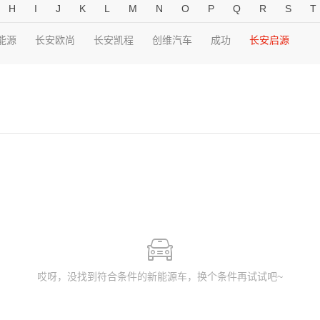
H
I
J
K
L
M
N
O
P
Q
R
S
T
能源
长安欧尚
长安凯程
创维汽车
成功
长安启源
哎呀，没找到符合条件的新能源车，换个条件再试试吧~