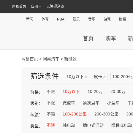
网易首页
应用
无障碍浏览
新闻
体育
NBA
娱乐
音乐
游戏
财经
首页
购车
网易首页
>
网易汽车
> 新能源
筛选条件
10万以下
×
皮卡
×
100-200
不限
10万以下
10-20万
20-30万
价格：
不限
微型车
紧凑型车
小型车
中
级别：
不限
100-200公里
200-300公里
30
续航：
不限
纯电动
插电式混动
增程式电动
类型：