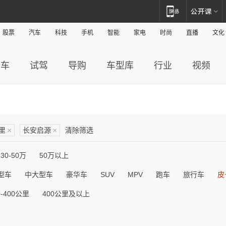
股票
汽车
科技
手机
智能
家电
时尚
直播
文化
新车
试驾
导购
车型库
行业
视频
公里
×
长安启源
×
清除筛选
30-50万
50万以上
型车
中大型车
豪华车
SUV
MPV
跑车
旅行车
皮
0-400公里
400公里及以上