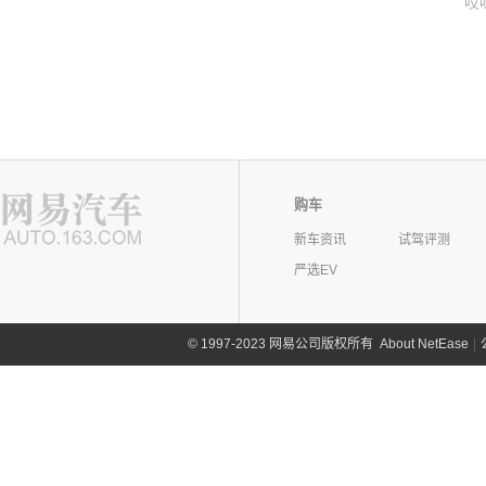
哎
购车
新车资讯
试驾评测
严选EV
©
1997-2023 网易公司版权所有
About NetEase
|