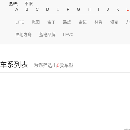
不限
品牌：
A
B
C
D
E
F
G
H
I
J
K
L
LITE
岚图
雷丁
路虎
雷诺
林肯
领克
力
陆地方舟
蓝电品牌
LEVC
车系列表
为您筛选出
0
款车型