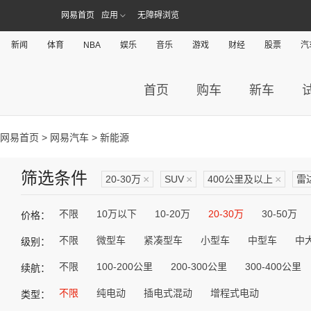
网易首页
应用
无障碍浏览
新闻
体育
NBA
娱乐
音乐
游戏
财经
股票
汽
首页
购车
新车
网易首页
>
网易汽车
> 新能源
筛选条件
20-30万
×
SUV
×
400公里及以上
×
雷
不限
10万以下
10-20万
20-30万
30-50万
价格：
不限
微型车
紧凑型车
小型车
中型车
中
级别：
不限
100-200公里
200-300公里
300-400公里
续航：
不限
纯电动
插电式混动
增程式电动
类型：