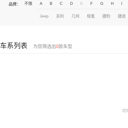
不限
A
B
C
D
E
F
G
H
I
品牌：
Jeep
吉利
几何
极氪
捷豹
捷途
车系列表
为您筛选出
0
款车型
哎