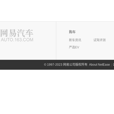
购车
新车资讯
试驾评测
严选EV
©
1997-2023 网易公司版权所有
About NetEase
|