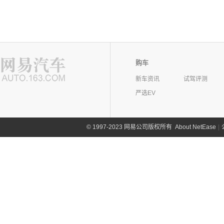
购车
新车资讯
试驾评测
严选EV
©
1997-2023 网易公司版权所有
About NetEase
|