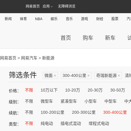
网易首页
应用
无障碍浏览
新闻
体育
NBA
娱乐
音乐
游戏
财经
股票
汽
首页
购车
新车
网易首页
>
网易汽车
> 新能源
筛选条件
微面
×
300-400公里
×
奇瑞新能源
×
清
不限
10万以下
10-20万
20-30万
30-50万
价格：
不限
微型车
紧凑型车
小型车
中型车
中
级别：
不限
100-200公里
200-300公里
300-400公里
续航：
不限
纯电动
插电式混动
增程式电动
类型：