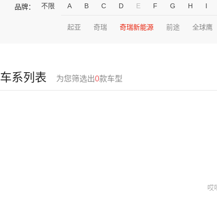
不限
A
B
C
D
E
F
G
H
I
品牌：
起亚
奇瑞
奇瑞新能源
前途
全球鹰
车系列表
为您筛选出
0
款车型
哎