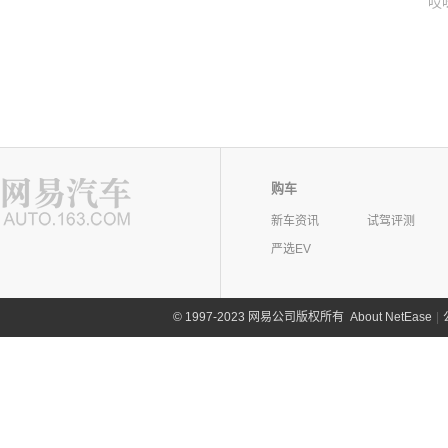
哎
购车
新车资讯
试驾评测
严选EV
©
1997-2023 网易公司版权所有
About NetEase
|