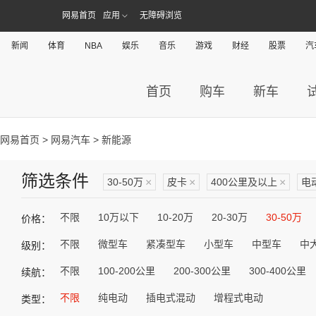
网易首页
应用
无障碍浏览
新闻
体育
NBA
娱乐
音乐
游戏
财经
股票
汽
首页
购车
新车
网易首页
>
网易汽车
> 新能源
筛选条件
30-50万
×
皮卡
×
400公里及以上
×
电
不限
10万以下
10-20万
20-30万
30-50万
价格：
不限
微型车
紧凑型车
小型车
中型车
中
级别：
不限
100-200公里
200-300公里
300-400公里
续航：
不限
纯电动
插电式混动
增程式电动
类型：