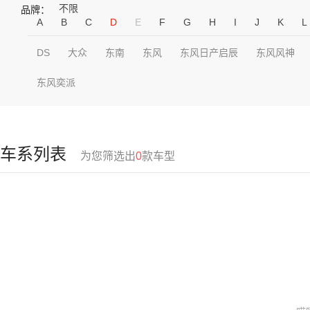
不限
品牌：
A
B
C
D
E
F
G
H
I
J
K
L
DS
大众
东南
东风
东风日产启辰
东风风神
东风奕派
车系列表
为您筛选出
0
款车型