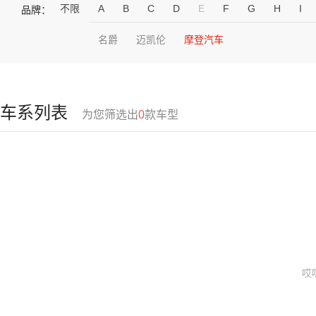
不限
A
B
C
D
E
F
G
H
I
品牌：
名爵
迈凯伦
摩登汽车
车系列表
为您筛选出
0
款车型
哎