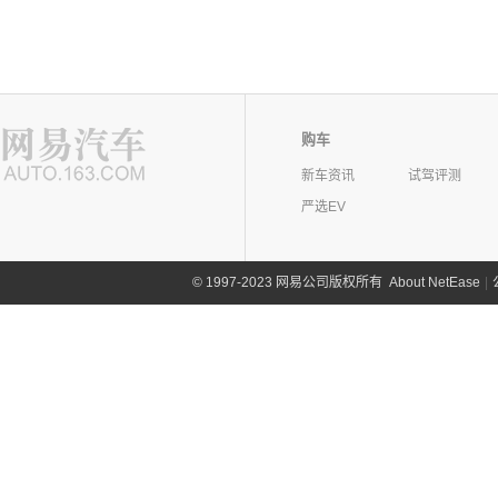
购车
新车资讯
试驾评测
严选EV
©
1997-2023 网易公司版权所有
About NetEase
|