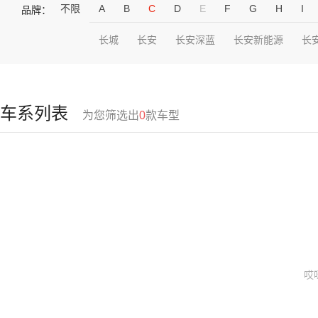
不限
A
B
C
D
E
F
G
H
I
品牌：
长城
长安
长安深蓝
长安新能源
长
车系列表
为您筛选出
0
款车型
哎