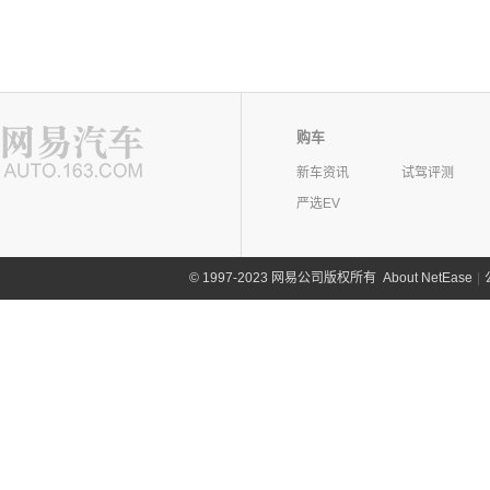
购车
新车资讯
试驾评测
严选EV
©
1997-2023 网易公司版权所有
About NetEase
|