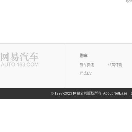
哎
购车
新车资讯
试驾评测
严选EV
©
1997-2023 网易公司版权所有
About NetEase
|