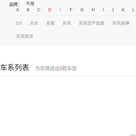
不限
品牌：
A
B
C
D
E
F
G
H
I
J
K
L
DS
大众
东南
东风
东风日产启辰
东风风神
东风奕派
车系列表
为您筛选出
0
款车型