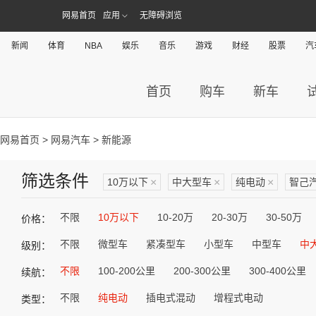
网易首页
应用
无障碍浏览
新闻
体育
NBA
娱乐
音乐
游戏
财经
股票
汽
首页
购车
新车
网易首页
>
网易汽车
> 新能源
筛选条件
10万以下
×
中大型车
×
纯电动
×
智己
不限
10万以下
10-20万
20-30万
30-50万
价格：
不限
微型车
紧凑型车
小型车
中型车
中
级别：
不限
100-200公里
200-300公里
300-400公里
续航：
不限
纯电动
插电式混动
增程式电动
类型：