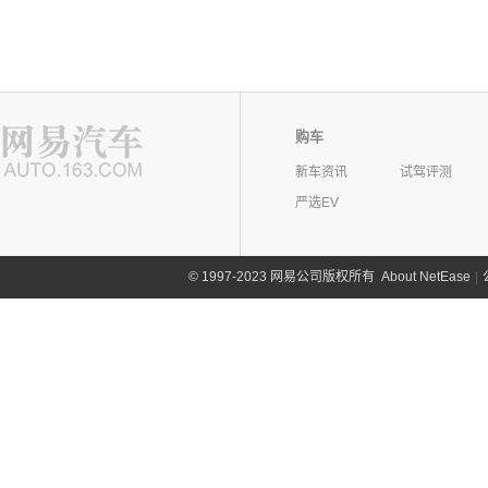
购车
新车资讯
试驾评测
严选EV
©
1997-2023 网易公司版权所有
About NetEase
|