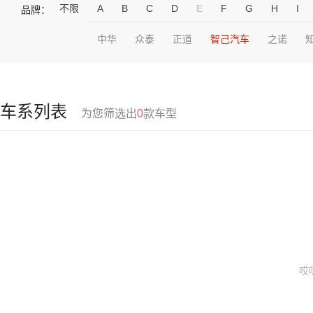
不限
A
B
C
D
E
F
G
H
I
品牌：
中华
众泰
正道
智己汽车
之诺
车系列表
为您筛选出
0
款车型
哎